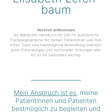
baum
Herzlich willkommen
Als Wahl­ärztin nehme ich mir Zeit für ausführ­liche
Thera­pie­ge­spräche mit meinen Pati­en­tinnen und Pati­
enten. Denn eine best­mög­liche Behand­lung inter­nis­ti­
scher Erkran­kungen und hormo­neller Störungen aller
Art ist mir beson­ders wichtig.
Mein Anspruch ist es
, meine
Pati­en­tinnen und Pati­enten
best­mög­lich zu begleiten und