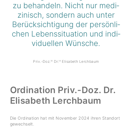
zu behan­deln. Nicht nur medi­
zi­nisch, sondern auch unter
Berück­sich­ti­gung der persön­li­
chen Lebens­si­tua­tion und indi­
vi­du­ellen Wünsche.
in
in
Priv.-Doz.
Dr.
Elisa­beth Lerch­baum
Ordi­na­tion Priv.-Doz. Dr.
Elisa­beth Lerch­baum
Die Ordi­na­tion hat mit November 2024 ihren Standort
gewech­selt.