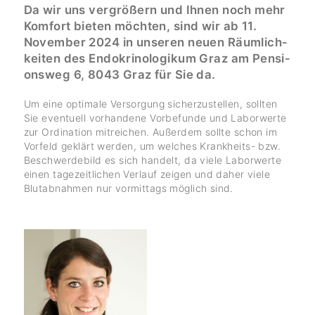
Da wir uns vergrö­ßern und Ihnen noch mehr
Komfort bieten möchten, sind wir ab 11.
November 2024 in unseren neuen Räum­lich­
keiten des Endo­kri­no­lo­gikum Graz am Pensi­
onsweg 6, 8043 Graz für Sie da.
Um eine opti­male Versor­gung sicher­zu­stellen, sollten
Sie even­tuell vorhan­dene Vorbe­funde und Labor­werte
zur Ordi­na­tion mitrei­chen. Außerdem sollte schon im
Vorfeld geklärt werden, um welches Krank­heits- bzw.
Beschwer­de­bild es sich handelt, da viele Labor­werte
einen tage­zeit­li­chen Verlauf zeigen und daher viele
Blut­ab­nahmen nur vormit­tags möglich sind.