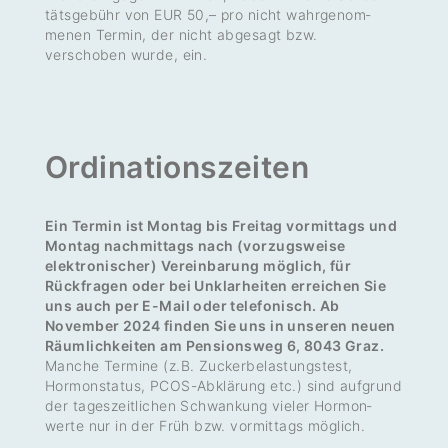
täts­ge­bühr von EUR 50,– pro nicht wahr­ge­nom­
menen Termin, der nicht abge­sagt bzw.
verschoben wurde, ein.
Ordi­na­ti­ons­zeiten
Ein Termin ist Montag bis Freitag vormittags und
Montag nachmittags nach (vorzugsweise
elektronischer) Vereinbarung möglich, für
Rückfragen oder bei Unklarheiten erreichen Sie
uns auch per E-Mail oder telefonisch. Ab
November 2024 finden Sie uns in unseren neuen
Räumlichkeiten am Pensionsweg 6, 8043 Graz.
Manche Termine (z.B. Zucker­be­las­tungs­test,
Hormon­s­tatus, PCOS-Abklä­rung etc.) sind aufgrund
der tages­zeit­li­chen Schwan­kung vieler Hormon­
werte nur in der Früh bzw. vormit­tags möglich.