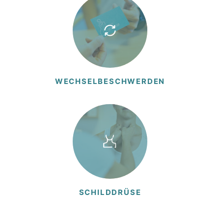
WECH­SEL­BE­SCHWERDEN
SCHILD­DRÜSE