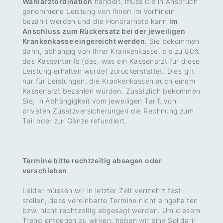
Wahlarztordination
handelt, muss die in Anspruch
genom­mene Leis­tung von Ihnen im Vorhinein
bezahlt werden und die Hono­rar­note kann
im
Anschluss zum Rückersatz bei der jeweiligen
Krankenkasse eingereicht werden.
Sie bekommen
dann, abhängig von Ihrer Kran­ken­kasse, bis zu 80%
des Kassen­ta­rifs (das, was ein Kassen­arzt für diese
Leis­tung erhalten würde) zurück­er­stattet. Dies gilt
nur für Leis­tungen, die Kran­ken­kassen auch einem
Kassen­arzt bezahlen würden. Zusätz­lich bekommen
Sie, in Abhän­gig­keit vom jewei­ligen Tarif, von
privaten Zusatz­ver­si­che­rungen die Rech­nung zum
Teil oder zur Gänze refun­diert.
Termine bitte rechtzeitig absagen oder
verschieben
Leider müssen wir in letzter Zeit vermehrt fest­
stellen, dass verein­barte Termine nicht einge­halten
bzw. nicht recht­zeitig abge­sagt werden. Um diesem
Trend entgegen zu wirken, heben wir eine Soli­da­ri­