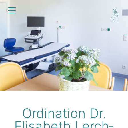
Ordi­na­tion Dr.
Elisa­beth Lerch­