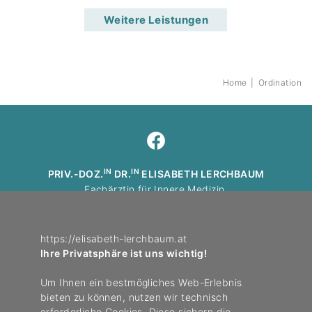
Weitere Leis­tungen
Home
|
Ordi­na­tion
IN
IN
PRIV.-DOZ.
DR.
ELISABETH LERCHBAUM
Fach­ärztin für Innere Medizin,
mit Schwer­punkt Endo­kri­no­logie und Ernäh­rungs­me­dizin
+43 664 1970618
https://elisabeth-lerchbaum.at
office@endo­kri­no­lo­gikum-graz.at
Ihre Privatsphäre ist uns wichtig!
Endo­kri­no­lo­gikum Graz – Zentrum für Stoff­wechsel und
Um Ihnen ein bestmögliches Web-Erlebnis
Hormone
bieten zu können, nutzen wir technisch
Pensi­onsweg 6, 8043 Graz
erforderliche Cookies. Diese sichern die