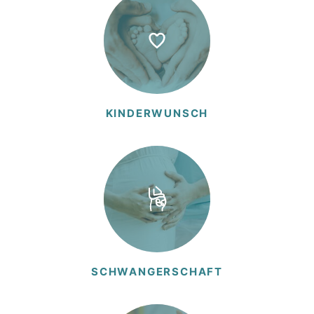
KINDER­WUNSCH
SCHWAN­GER­SCHAFT