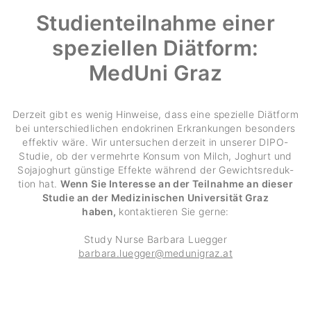
Studi­en­teil­nahme einer
spezi­ellen Diät­form:
MedUni Graz
Derzeit gibt es wenig Hinweise, dass eine spezi­elle Diät­form
bei unter­schied­li­chen endo­krinen Erkran­kungen beson­ders
effektiv wäre. Wir unter­su­chen derzeit in unserer DIPO-
Studie, ob der vermehrte Konsum von Milch, Joghurt und
Soja­jo­ghurt güns­tige Effekte während der Gewichts­re­duk­
tion hat.
Wenn Sie Interesse an der Teilnahme an dieser
Studie an der Medizinischen Universität Graz
haben,
kontak­tieren Sie gerne:
Study Nurse Barbara Luegger
barbara.luegger@medu­ni­graz.at