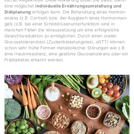
eine möglichst
individuelle Ernährungsumstellung und
Diätplanung
erfolgen kann. Die Behand­lung eines Hormo­n­
ex­zess (z.B. Cortisol) bzw. der Ausgleich eines Hormon­man­
gels (z.B. bei einer Schild­drü­sen­un­ter­funk­tion) sind in
manchen Fällen die Voraus­set­zung um eine erfolg­reiche
Gewichts­re­duk­tion zu ermög­li­chen. Durch einen oralen
Gluco­se­to­le­ranz­test (Zucker­be­las­tungs­test, oGTT) können
schon sehr frühe Formen meta­bo­li­scher Störungen wie z.B.
eine Insu­lin­re­sis­tenz, eine gestörte Gluco­se­to­le­ranz oder ein
Präd­ia­betes erkannt werden.