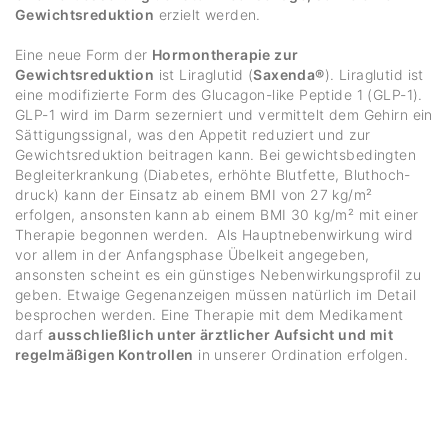
Gewichtsreduktion
erzielt werden.
Eine neue Form der
Hormontherapie zur
Gewichtsreduktion
ist Lirag­lutid (
Saxenda®
). Lirag­lutid ist
eine modi­fi­zierte Form des Glucagon-like Peptide 1 (GLP-1).
GLP-1 wird im Darm sezer­niert und vermit­telt dem Gehirn ein
Sätti­gungs­si­gnal, was den Appetit redu­ziert und zur
Gewichts­re­duk­tion beitragen kann. Bei gewichts­be­dingten
Beglei­ter­kran­kung (Diabetes, erhöhte Blut­fette, Blut­hoch­
druck) kann der Einsatz ab einem BMI von 27 kg/​m²
erfolgen, ansonsten kann ab einem BMI 30 kg/​m² mit einer
Therapie begonnen werden. Als Haupt­ne­ben­wir­kung wird
vor allem in der Anfangs­phase Übelkeit ange­geben,
ansonsten scheint es ein güns­tiges Neben­wir­kungs­profil zu
geben. Etwaige Gegen­an­zeigen müssen natür­lich im Detail
bespro­chen werden. Eine Therapie mit dem Medi­ka­ment
darf
ausschließlich unter ärztlicher Aufsicht und mit
regelmäßigen Kontrollen
in unserer Ordi­na­tion erfolgen.