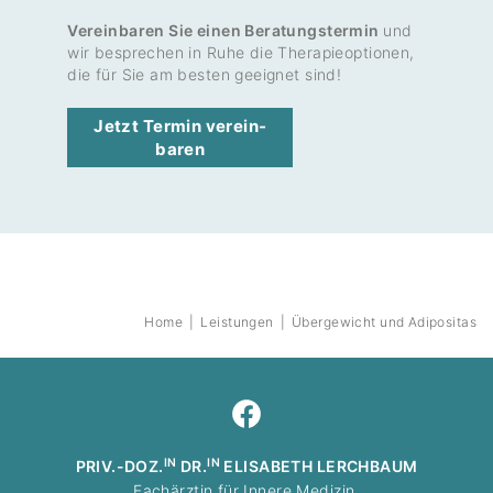
Vereinbaren Sie einen Beratungstermin
und
wir bespre­chen in Ruhe die Thera­pie­optionen,
die für Sie am besten geeignet sind!
Jetzt Termin verein­
baren
Home
|
Leis­tungen
|
Überge­wicht und Adipo­sitas
IN
IN
PRIV.-DOZ.
DR.
ELISABETH LERCHBAUM
Fach­ärztin für Innere Medizin,