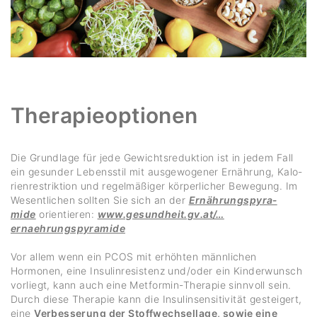
Thera­pie­optionen
Die Grund­lage für jede Gewichts­re­duk­tion ist in jedem Fall
ein gesunder Lebens­stil mit ausge­wo­gener Ernäh­rung, Kalo­
ri­en­re­strik­tion und regel­mä­ßiger körper­li­cher Bewe­gung. Im
Wesent­li­chen sollten Sie sich an der
Ernäh­rungs­py­ra­
mide
orien­tieren:
www.gesundheit.gv.at/…
ernaehrungspyramide
Vor allem wenn ein PCOS mit erhöhten männ­li­chen
Hormonen, eine Insu­lin­re­sis­tenz und/​oder ein Kinder­wunsch
vorliegt, kann auch eine Metformin-Therapie sinn­voll sein.
Durch diese Therapie kann die Insu­lin­sen­si­ti­vität gestei­gert,
eine
Verbesserung der Stoffwechsellage, sowie eine