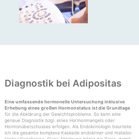
Diagnostik bei Adipo­sitas
Eine umfassende hormonelle Untersuchung inklusive
Erhebung eines großen Hormonstatus ist die Grundlage
für die Abklä­rung der Gewichts­pro­bleme. So kann eine
genaue Diagnostik bzgl. eines Hormon­man­gels oder
Hormon­über­schusses erfolgen. Als Endo­kri­no­login beur­teile
ich die gesamte komplexe Kaskade endo­kriner und meta­bo­
li­scher Regel­kreise. Diese Abklä­rung bildet die Basis, damit