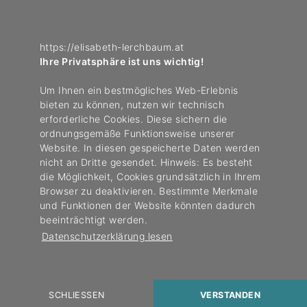
mit Schwer­punkt Endo­kri­no­logie und Ernäh­rungs­me­dizin
+43 664 1970618
https://elisabeth-lerchbaum.at
office@endo­kri­no­lo­gikum-graz.at
Ihre Privatsphäre ist uns wichtig!
Endo­kri­no­lo­gikum Graz – Zentrum für Stoff­wechsel und
Um Ihnen ein bestmögliches Web-Erlebnis
Hormone
bieten zu können, nutzen wir technisch
Pensi­onsweg 6, 8043 Graz
erforderliche Cookies. Diese sichern die
ordnungsgemäße Funktionsweise unserer
Website. In diesen gespeicherte Daten werden
nicht an Dritte gesendet. Hinweis: Es besteht
FÜR ÄRZTE
die Möglichkeit, Cookies grundsätzlich in Ihrem
BLOG
Browser zu deaktivieren. Bestimmte Merkmale
SELBST­TEST
und Funktionen der Website könnten dadurch
IMPRESSUM
beeinträchtigt werden.
DATEN­SCHUTZ
Datenschutzerklärung lesen
Design
by
werbe­lechner.at
SCHLIESSEN
VERSTANDEN