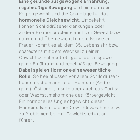
Eine gesunde ausge­wo­gene Ernäh­rung,
regelmäßige Bewegung
und ein normales
Körper­ge­wicht sind die Grund­lage für das
hormo­nelle Gleich­ge­wicht
. Umge­kehrt
können Schild­drü­sen­er­kran­kungen oder
andere Hormon­pro­bleme auch zur Gewichts­zu­
nahme und Überge­wicht führen. Bei vielen
Frauen kommt es ab dem 35. Lebens­jahr bzw.
spätes­tens mit dem Wechsel zu einer
Gewichts­zu­nahme trotz gesunder ausge­wo­
gener Ernäh­rung und regel­mä­ßiger Bewe­gung.
Dabei spielen Hormone eine wesentliche
Rolle.
So beein­flussen vor allem Schild­drü­sen­
hor­mone, die männ­li­chen Hormone (Andro­
gene), Östrogen, Insulin aber auch das Cortisol
oder Wachs­tums­hor­mone das Körper­ge­wicht.
Ein hormo­nelles Ungleich­ge­wicht dieser
Hormone kann zu einer Gewichts­zu­nahme bzw.
zu Problemen bei der Gewichts­re­duk­tion
führen.