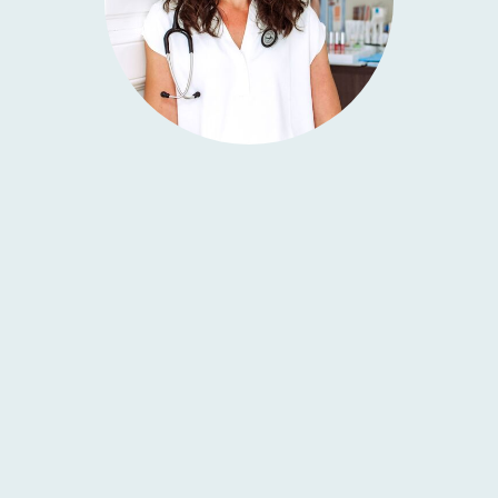
Ich berate Sie gerne persönlich in der
Ordination oder im digitalen Gespräch.
Sie
wohnen nicht in Graz oder Graz Umge­bung,
sind aber dennoch auf der Suche nach einer
kompe­tenten Inter­nistin oder Endo­kri­no­login?
Gerne führe ich meine Bera­tungs­ge­spräche im
Bedarfs­fall auch online per Video-Tele­fonie
oder als tele­fo­ni­sches Gespräch.