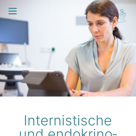
Inter­nistische
und endo­krino­