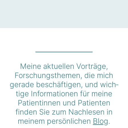
Jetzt Termin verein­
baren
Meine aktu­ellen Vorträge,
Forschungs­themen, die mich
gerade beschäf­tigen, und wich­
tige Infor­ma­tionen für meine
Pati­en­tinnen und Pati­enten
finden Sie zum Nach­lesen in
meinem persön­li­chen
Blog
.