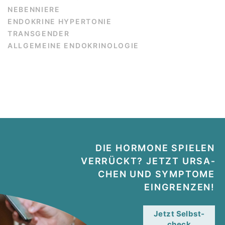
NEBEN­NIERE
ENDO­KRINE HYPER­TONIE
TRANS­GENDER
ALLGE­MEINE ENDO­KRI­NO­LOGIE
DIE HORMONE SPIELEN
VERRÜCKT? JETZT URSA­
CHEN UND SYMPTOME
EINGRENZEN!
Jetzt Selbst­
check