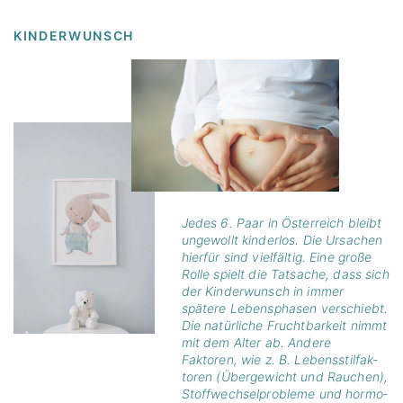
KINDER­WUNSCH
Jedes 6. Paar in Öster­reich bleibt
unge­wollt kinderlos. Die Ursa­chen
hierfür sind viel­fältig. Eine große
Rolle spielt die Tatsache, dass sich
der Kinder­wunsch in immer
spätere Lebens­phasen verschiebt.
Die natür­liche Frucht­bar­keit nimmt
mit dem Alter ab. Andere
Faktoren, wie z. B. Lebens­stil­fak­
toren (Überge­wicht und Rauchen),
Stoff­wech­sel­pro­bleme und hormo­