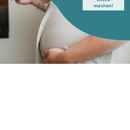
machen!
Im Alter zwischen Mitte 40 und Mitte 50 stellen die
Eier­stöcke allmäh­lich die Hormon­pro­duk­tion ein, was
zu einem Absinken des Östro­gen­spie­gels und damit