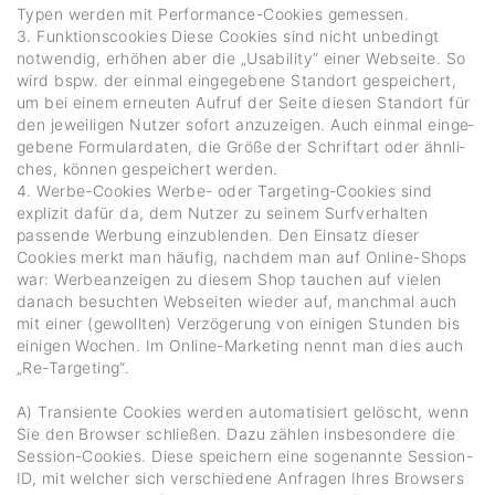
Typen werden mit Perfor­mance-Cookies gemessen.
3. Funk­ti­ons­coo­kies Diese Cookies sind nicht unbe­dingt
notwendig, erhöhen aber die „Usabi­lity“ einer Webseite. So
wird bspw. der einmal einge­ge­bene Standort gespei­chert,
um bei einem erneuten Aufruf der Seite diesen Standort für
den jewei­ligen Nutzer sofort anzu­zeigen. Auch einmal einge­
ge­bene Formu­lar­daten, die Größe der Schriftart oder ähnli­
ches, können gespei­chert werden.
4. Werbe-Cookies Werbe- oder Targe­ting-Cookies sind
explizit dafür da, dem Nutzer zu seinem Surf­ver­halten
passende Werbung einzu­blenden. Den Einsatz dieser
Cookies merkt man häufig, nachdem man auf Online-Shops
war: Werbe­an­zeigen zu diesem Shop tauchen auf vielen
danach besuchten Webseiten wieder auf, manchmal auch
mit einer (gewollten) Verzö­ge­rung von einigen Stunden bis
einigen Wochen. Im Online-Marke­ting nennt man dies auch
„Re-Targe­ting“.
A) Tran­si­ente Cookies werden auto­ma­ti­siert gelöscht, wenn
Sie den Browser schließen. Dazu zählen insbe­son­dere die
Session-Cookies. Diese spei­chern eine soge­nannte Session-
ID, mit welcher sich verschie­dene Anfragen Ihres Brow­sers