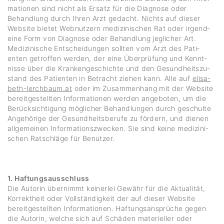
ma­tionen sind nicht als Ersatz für die Diagnose oder
Behand­lung durch Ihren Arzt gedacht. Nichts auf dieser
Website bietet Webnut­zern medi­zi­ni­schen Rat oder irgend­
eine Form von Diagnose oder Behand­lung jegli­cher Art.
Medi­zi­ni­sche Entschei­dungen sollten vom Arzt des Pati­
enten getroffen werden, der eine Überprü­fung und Kennt­
nisse über die Kran­ken­ge­schichte und den Gesund­heits­zu­
stand des Pati­enten in Betracht ziehen kann. Alle auf
elisa­
beth-lerch­baum.at
oder im Zusam­men­hang mit der Website
bereit­ge­stellten Infor­ma­tionen werden ange­boten, um die
Berück­sich­ti­gung mögli­cher Behand­lungen durch geschulte
Ange­hö­rige der Gesund­heits­be­rufe zu fördern, und dienen
allge­meinen Infor­ma­ti­ons­zwe­cken. Sie sind keine medi­zi­ni­
schen Ratschläge für Benutzer.
1. Haftungsausschluss
Die Autorin über­nimmt keinerlei Gewähr für die Aktua­lität,
Korrekt­heit oder Voll­stän­dig­keit der auf dieser Website
bereit­ge­stellten Infor­ma­tionen. Haftungs­an­sprüche gegen
die Autorin, welche sich auf Schäden mate­ri­eller oder