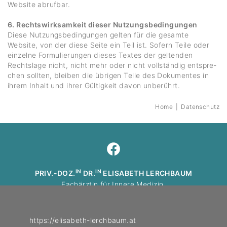
Website abrufbar.
6. Rechtswirksamkeit dieser Nutzungsbedingungen
Diese Nutzungs­be­din­gungen gelten für die gesamte
Website, von der diese Seite ein Teil ist. Sofern Teile oder
einzelne Formu­lie­rungen dieses Textes der geltenden
Rechts­lage nicht, nicht mehr oder nicht voll­ständig entspre­
chen sollten, bleiben die übrigen Teile des Doku­mentes in
ihrem Inhalt und ihrer Gültig­keit davon unbe­rührt.
Home
|
Daten­schutz
IN
IN
PRIV.-DOZ.
DR.
ELISABETH LERCHBAUM
Fach­ärztin für Innere Medizin,
mit Schwer­punkt Endo­kri­no­logie und Ernäh­rungs­me­dizin
+43 664 1970618
https://​elisa­beth-lerch­baum.at