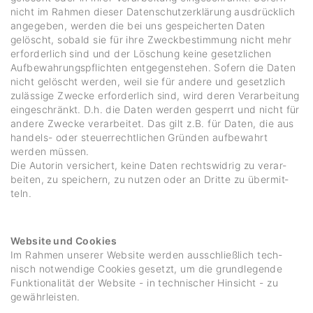
nicht im Rahmen dieser Daten­schutz­er­klä­rung ausdrück­lich
ange­geben, werden die bei uns gespei­cherten Daten
gelöscht, sobald sie für ihre Zweck­be­stim­mung nicht mehr
erfor­der­lich sind und der Löschung keine gesetz­li­chen
Aufbe­wah­rungs­pflichten entge­gen­stehen. Sofern die Daten
nicht gelöscht werden, weil sie für andere und gesetz­lich
zuläs­sige Zwecke erfor­der­lich sind, wird deren Verar­bei­tung
einge­schränkt. D.h. die Daten werden gesperrt und nicht für
andere Zwecke verar­beitet. Das gilt z.B. für Daten, die aus
handels- oder steu­er­recht­li­chen Gründen aufbe­wahrt
werden müssen.
Die Autorin versi­chert, keine Daten rechts­widrig zu verar­
beiten, zu spei­chern, zu nutzen oder an Dritte zu über­mit­
teln.
Website und Cookies
Im Rahmen unserer Website werden ausschließ­lich tech­
nisch notwen­dige Cookies gesetzt, um die grund­le­gende
Funk­tio­na­lität der Website - in tech­ni­scher Hinsicht - zu
gewähr­leisten.