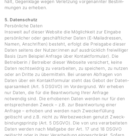
hält, Gegen­klage wegen Verlet­zung vorge­nannter Bestim­
mungen zu erheben.
5. Datenschutz
Persön­liche Daten
Inso­weit auf dieser Website die Möglich­keit zur Eingabe
persön­li­cher oder geschäft­li­cher Daten (E-Mail­adressen,
Namen, Anschriften) besteht, erfolgt die Preis­gabe dieser
Daten seitens der Nutzer:innen auf ausdrück­lich frei­wil­liger
Basis (zum Beispiel Anfrage über Kontakt­for­mular). Die
Betrei­berin / Betreiber dieser Webseite versi­chert, keine
Daten rechts­widrig zu verar­beiten, zu spei­chern, zu nutzen
oder an Dritte zu über­mit­teln. Bei unseren Abfragen von
Daten über ein Kontakt­for­mular steht das Gebot der Daten­
spar­sam­keit (Art. 5 DSGVO) im Vorder­grund. Wir erheben
nur Daten, die für die Beant­wor­tung Ihrer Anfrage
notwendig sind. Die erho­benen Daten werden nur für den
entspre­chenden Zweck – z.B. zur Beant­wor­tung einer
Anfrage – erhoben und werden nach Zwecker­fül­lung
gelöscht und z.B. nicht zu Werbe­zwe­cken genutzt Zweck­
bin­dungs­prinzip (Art. 5 DSGVO). Die von uns verar­bei­teten
Daten werden nach Maßgabe der Art. 17 und 18 DSGVO
gelöscht oder in ihrer Verar­bei­tung einge­schränkt. Sofern