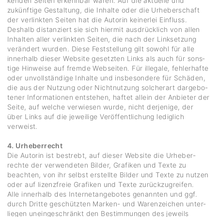
kenden Seiten erkennbar waren. Auf die aktu­elle und
zukünf­tige Gestal­tung, die Inhalte oder die Urhe­ber­schaft
der verlinkten Seiten hat die Autorin keinerlei Einfluss.
Deshalb distan­ziert sie sich hiermit ausdrück­lich von allen
Inhalten aller verlinkten Seiten, die nach der Link­set­zung
verän­dert wurden. Diese Fest­stel­lung gilt sowohl für alle
inner­halb dieser Website gesetzten Links als auch für sons­
tige Hinweise auf fremde Webseiten. Für ille­gale, fehler­hafte
oder unvoll­stän­dige Inhalte und insbe­son­dere für Schäden,
die aus der Nutzung oder Nicht­nut­zung solcherart darge­bo­
tener Infor­ma­tionen entstehen, haftet allein der Anbieter der
Seite, auf welche verwiesen wurde, nicht derje­nige, der
über Links auf die jewei­lige Veröf­fent­li­chung ledig­lich
verweist.
4. Urheberrecht
Die Autorin ist bestrebt, auf dieser Website die Urhe­ber­
rechte der verwen­deten Bilder, Grafiken und Texte zu
beachten, von ihr selbst erstellte Bilder und Texte zu nutzen
oder auf lizenz­freie Grafiken und Texte zurück­zu­greifen.
Alle inner­halb des Inter­net­an­ge­botes genannten und ggf.
durch Dritte geschützten Marken- und Waren­zei­chen unter­
liegen unein­ge­schränkt den Bestim­mungen des jeweils