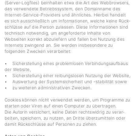
(Server-Logfiles) beinhalten etwa die Art des Webbrow­sers,
das verwen­dete Betriebs­system, den Domain­name des
Internet-Service-Provi­ders und ähnli­ches. Hierbei handelt
es sich ausschließ­lich um Infor­ma­tionen, welche keine Rück­
schlüsse auf die Person zulassen. Diese Infor­ma­tionen sind
tech­nisch notwendig, um ange­for­derte Inhalte von
Webseiten korrekt abzu­lie­fern und fallen bei Nutzung des
Inter­nets zwin­gend an. Sie werden insbe­son­dere zu
folgenden Zwecken verar­beitet:
• Sicher­stel­lung eines problem­losen Verbin­dungs­auf­baus
der Website,
• Sicher­stel­lung einer reibungs­losen Nutzung der Website,
• Auswer­tung der System­si­cher­heit und -stabi­lität sowie
• zu weiteren admi­nis­tra­tiven Zwecken.
Cookies können nicht verwendet werden, um Programme zu
starten oder Viren auf einen Computer zu über­tragen.
Die Autorin versi­chert, keine Daten rechts­widrig zu verar­
beiten, spei­chern, zu nutzen, an Dritte über­zu­mit­teln oder
damit Rück­schlüsse auf Personen zu ziehen.