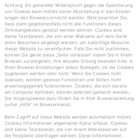
Achtung: Ein gene­reller Wider­spruch gegen die Spei­che­rung
von Cookies kann mittels deren Abschal­tung in den Einstel­
lungen des Brow­sers erreicht werden. Bitte beachten Sie,
dass dann gege­be­nen­falls nicht alle Funk­tionen dieses
Online­an­ge­botes genutzt werden können. Cookies sind
kleine Text­da­teien, die von einer Webseite auf dem Gerät
eines Besu­chers abge­legt werden, um zukünf­tige Besuche
dieser Website zu verein­fa­chen. Falls Sie nicht zustimmen,
können Sie gerne diese „Seite verlassen“ indem Sie in ihrem
Browser zurück­gehen, ihre aktu­elle Sitzung beenden bzw. in
Ihren Browser-Einstel­lungen selbst fest­legen, ob die Cookies
zuge­lassen werden oder nicht. Wenn Sie Cookies nicht
zulassen, werden gewisse Funk­tionen und Seiten nicht
erwar­tungs­gemäß funk­tio­nieren. Cookies, die sich bereits
am Computer befinden, können jeder­zeit gelöscht werden,
Die Vorgangs­weise dazu finden Sie in Ihrer Brow­ser­an­lei­tung
(unter „Hilfe“ im Brow­ser­menü).
Beim Zugriff auf diese Website werden auto­ma­tisch mittels
Cookies Infor­ma­tionen allge­meiner Natur erfasst. Cookies
sind kleine Text­da­teien, die von einem Website­server auf
die Fest­platte über­tragen werden. Diese Infor­ma­tionen