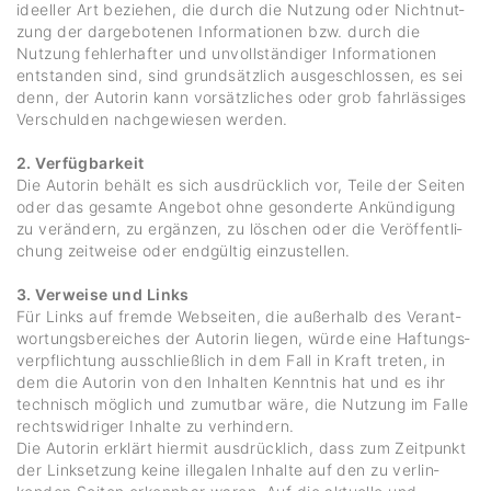
ideeller Art beziehen, die durch die Nutzung oder Nicht­nut­
zung der darge­bo­tenen Infor­ma­tionen bzw. durch die
Nutzung fehler­hafter und unvoll­stän­diger Infor­ma­tionen
entstanden sind, sind grund­sätz­lich ausge­schlossen, es sei
denn, der Autorin kann vorsätz­li­ches oder grob fahr­läs­siges
Verschulden nach­ge­wiesen werden.
2. Verfügbarkeit
Die Autorin behält es sich ausdrück­lich vor, Teile der Seiten
oder das gesamte Angebot ohne geson­derte Ankün­di­gung
zu verän­dern, zu ergänzen, zu löschen oder die Veröf­fent­li­
chung zeit­weise oder endgültig einzu­stellen.
3. Verweise und Links
Für Links auf fremde Webseiten, die außer­halb des Verant­
wor­tungs­be­rei­ches der Autorin liegen, würde eine Haftungs­
ver­pflich­tung ausschließ­lich in dem Fall in Kraft treten, in
dem die Autorin von den Inhalten Kenntnis hat und es ihr
tech­nisch möglich und zumutbar wäre, die Nutzung im Falle
rechts­wid­riger Inhalte zu verhin­dern.
Die Autorin erklärt hiermit ausdrück­lich, dass zum Zeit­punkt
der Link­set­zung keine ille­galen Inhalte auf den zu verlin­