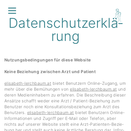
Daten­schutz­er­klä­
rung
Nutzungs­be­din­gungen für diese Website
Keine Beziehung zwischen Arzt und Patient
elisa­beth-lerch­baum.at
bietet Benut­zern Online-Zugang, um
mehr über die Bemü­hungen von
elisa­beth-lerch­baum.at
und
deren Medi­en­in­ha­bern zu erfahren. Die Beschrei­bung dieser
Ansätze schafft weder eine Arzt / Patient-Bezie­hung zum
Benutzer noch eine Konsul­ta­ti­ons­be­zie­hung zum Arzt des
Benut­zers.
elisa­beth-lerch­baum.at
bietet Benut­zern Online-
Infor­ma­tionen und Zugriff per E-Mail oder Telefon, aber
nichts auf unserer Website stellt eine Arzt-Pati­enten-Bezie­
hung her und stellt auch keine ärzt­liche Bera­tung dar. Infor­