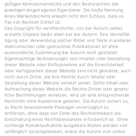
gültigen Kenn­zei­chen­rechts und den Besitz­rechten der
jewei­ligen einge­tra­genen Eigen­tümer. Die bloße Nennung
eines Marken­zei­chens erlaubt nicht den Schluss, dass es
frei von Rechten Dritter ist.
Das Copy­right für veröf­fent­lichte, von der Autorin selbst
erstellte Objekte bleibt allein bei der Autorin. Eine Verviel­fäl­
ti­gung oder Verwen­dung solcher Bilder und Texte in anderen
elek­tro­ni­schen oder gedruckten Publi­ka­tionen ist ohne
ausdrück­liche Zustim­mung der Autorin nicht gestattet.
Eigen­mäch­tige Verän­de­rungen von Inhalten oder Gestal­tung
dieser Website oder Einfluss­nahme auf die Erreich­bar­keit
oder Verfüg­bar­keit dieser Website sind nicht gestattet, auch
nicht durch Dritte, die ihre Rechte durch Inhalte oder
Gestal­tung dieser Website verletzt sehen. Sollte Inhalt oder
Aufma­chung dieser Website die Rechte Dritter oder gesetz­
liche Bestim­mungen verletzen, wird um eine entspre­chende
Nach­richt ohne Kosten­note gebeten. Die Autorin sichert zu,
zu Recht bean­stan­dete Passagen unver­züg­lich zu
entfernen, ohne dass von Seite des Rech­te­inha­bers die
Einschal­tung eines Rechts­bei­standes erfor­der­lich ist. Ohne
vorhe­rige Kontakt­auf­nahme ausge­löste Kosten werden voll­
um­fäng­lich zurück­ge­wiesen, wobei die Autorin sich vorbe­