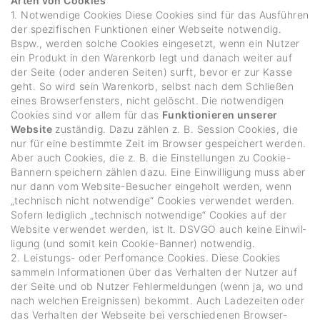
Arten von Cookies
1. Notwen­dige Cookies Diese Cookies sind für das Ausführen
der spezi­fi­schen Funk­tionen einer Webseite notwendig.
Bspw., werden solche Cookies einge­setzt, wenn ein Nutzer
ein Produkt in den Waren­korb legt und danach weiter auf
der Seite (oder anderen Seiten) surft, bevor er zur Kasse
geht. So wird sein Waren­korb, selbst nach dem Schließen
eines Brow­ser­fens­ters, nicht gelöscht. Die notwen­digen
Cookies sind vor allem für das
Funktionieren unserer
Website
zuständig. Dazu zählen z. B. Session Cookies, die
nur für eine bestimmte Zeit im Browser gespei­chert werden.
Aber auch Cookies, die z. B. die Einstel­lungen zu Cookie-
Bannern spei­chern zählen dazu. Eine Einwil­li­gung muss aber
nur dann vom Website-Besu­cher einge­holt werden, wenn
„tech­nisch nicht notwen­dige“ Cookies verwendet werden.
Sofern ledig­lich „tech­nisch notwen­dige“ Cookies auf der
Website verwendet werden, ist lt. DSVGO auch keine Einwil­
li­gung (und somit kein Cookie-Banner) notwendig.
2. Leis­tungs- oder Perfo­mance Cookies. Diese Cookies
sammeln Infor­ma­tionen über das Verhalten der Nutzer auf
der Seite und ob Nutzer Fehler­mel­dungen (wenn ja, wo und
nach welchen Ereig­nissen) bekommt. Auch Lade­zeiten oder
das Verhalten der Webseite bei verschie­denen Browser-