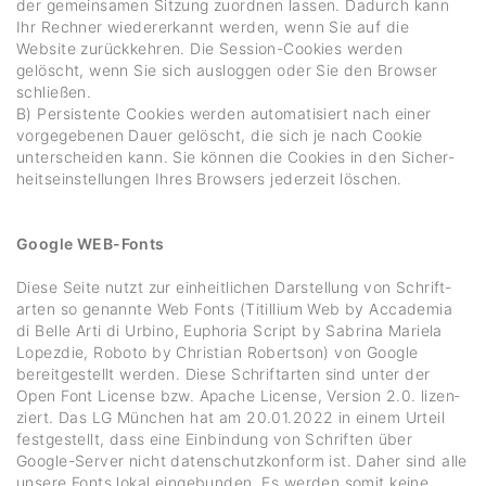
der gemein­samen Sitzung zuordnen lassen. Dadurch kann
Ihr Rechner wieder­er­kannt werden, wenn Sie auf die
Website zurück­kehren. Die Session-Cookies werden
gelöscht, wenn Sie sich ausloggen oder Sie den Browser
schließen.
B) Persis­tente Cookies werden auto­ma­ti­siert nach einer
vorge­ge­benen Dauer gelöscht, die sich je nach Cookie
unter­scheiden kann. Sie können die Cookies in den Sicher­
heits­ein­stel­lungen Ihres Brow­sers jeder­zeit löschen.
Google WEB-Fonts
Diese Seite nutzt zur einheit­li­chen Darstel­lung von Schrift­
arten so genannte Web Fonts (Titil­lium Web by Acca­demia
di Belle Arti di Urbino, Euphoria Script by Sabrina Mariela
Lopezdie, Roboto by Chris­tian Robertson) von Google
bereit­ge­stellt werden. Diese Schrift­arten sind unter der
Open Font License bzw. Apache License, Version 2.0. lizen­
ziert. Das LG München hat am 20.01.2022 in einem Urteil
fest­ge­stellt, dass eine Einbin­dung von Schriften über
Google-Server nicht daten­schutz­kon­form ist. Daher sind alle
unsere Fonts lokal einge­bunden. Es werden somit keine